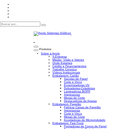
Produtos
Sobre a Apolo
A Empresa
Missão, Visão e Valores
Onde Estamos
Crédito e Financiamentos
Trabalhe Conosco
Vídeos Institucionais
Embalagem: Cartão
Sacolas de Papel
Corte e Vinco
Envernizadoras UV
Dobradeiras-Coladeiras
Laminadoras BOPP
Impressoras
Mesas de Corte
Destacadoras de Aparas
Embalagem: Papelão
Fabricar Caixas de Papelão
Impressoras
Corte e Vinco
Mesas de Corte
Acopladoras de Microondulado
Embalagem: Fast Food
Formadoras de Copos de Papel