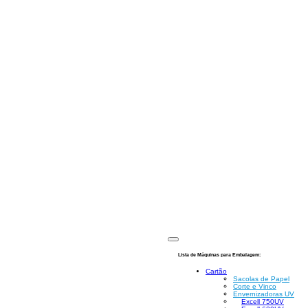
Lista de Máquinas para Embalagem:
Cartão
Sacolas de Papel
Corte e Vinco
Envernizadoras UV
Excell 750UV