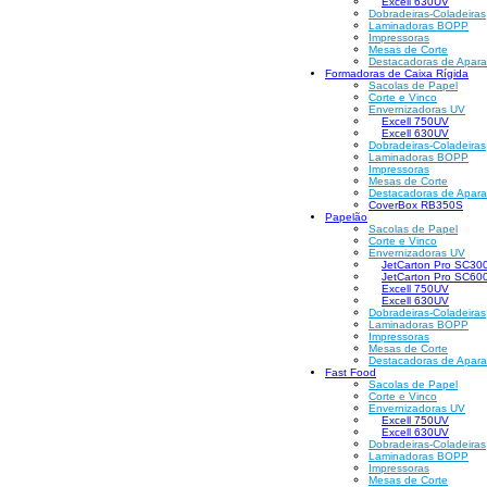
Excell 630UV
Dobradeiras-Coladeiras
Laminadoras BOPP
Impressoras
Mesas de Corte
Destacadoras de Apara
Formadoras de Caixa Rígida
Sacolas de Papel
Corte e Vinco
Envernizadoras UV
Excell 750UV
Excell 630UV
Dobradeiras-Coladeiras
Laminadoras BOPP
Impressoras
Mesas de Corte
Destacadoras de Apara
CoverBox RB350S
Papelão
Sacolas de Papel
Corte e Vinco
Envernizadoras UV
JetCarton Pro SC300
JetCarton Pro SC600
Excell 750UV
Excell 630UV
Dobradeiras-Coladeiras
Laminadoras BOPP
Impressoras
Mesas de Corte
Destacadoras de Apara
Fast Food
Sacolas de Papel
Corte e Vinco
Envernizadoras UV
Excell 750UV
Excell 630UV
Dobradeiras-Coladeiras
Laminadoras BOPP
Impressoras
Mesas de Corte