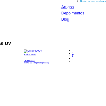
Destacadoras de Apara
Artigos
Depoimentos
Blog
as UV
1
Saiba Mais
2
3
Excell 630UV
(Verniz UV e IR para Impressos)