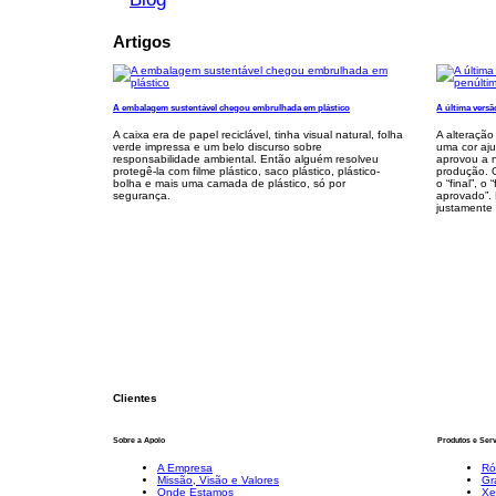
Artigos
A embalagem sustentável chegou embrulhada em plástico
A última versã
A caixa era de papel reciclável, tinha visual natural, folha
A alteração
verde impressa e um belo discurso sobre
uma cor aju
responsabilidade ambiental. Então alguém resolveu
aprovou a n
protegê-la com filme plástico, saco plástico, plástico-
produção. 
bolha e mais uma camada de plástico, só por
o “final”, o 
segurança.
aprovado”. 
justamente 
Clientes
Sobre a Apolo
Produtos e Ser
A Empresa
Ró
Missão, Visão e Valores
Gr
Onde Estamos
Xe