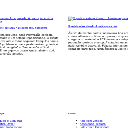
O pedido estava liberado. A matéria-prima não.
o foi aprovada. A produção abriu a penúltima
Às oito da manhã, todos tinham uma boa not
 era pequena. Uma informação corrigida,
comercial havia confirmado o prazo, compras 
stada e um detalhe reposicionado. O cliente
chegada do material, o PCP reservou a máq
ova arte e todos seguiram tranquilos para a
produção terminou o setup. A máquina estav
O problema é que a pasta também guardava
pallet também estava ali. Faltava apenas um
“final corrigido”, o “final novo” e o “final
capaz de parar tudo. Ninguém podia usar o l
Entre arquivos quase iguais, alguém abriu
a versão anterior.
viços
Contato
tulos e Etiquetas
Fale com Vendas
áfica Offset
Assistência Técnica
ikon Impressoras
Fale com o Presidente