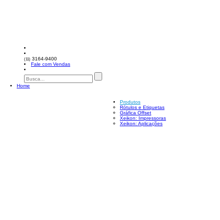
3164-9400
(11)
Fale com Vendas
Home
Produtos
Rótulos e Etiquetas
Gráfica Offset
Xeikon: Impressoras
Xeikon: Aplicações