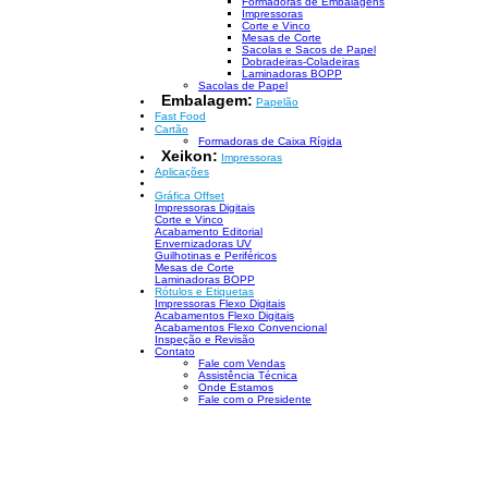
Formadoras de Embalagens
Impressoras
Corte e Vinco
Mesas de Corte
Sacolas e Sacos de Papel
Dobradeiras-Coladeiras
Laminadoras BOPP
Sacolas de Papel
Embalagem:
Papelão
Fast Food
Cartão
Formadoras de Caixa Rígida
Xeikon:
Impressoras
Aplicações
Gráfica Offset
Impressoras Digitais
Corte e Vinco
Acabamento Editorial
Envernizadoras UV
Guilhotinas e Periféricos
Mesas de Corte
Laminadoras BOPP
Rótulos e Etiquetas
Impressoras Flexo Digitais
Acabamentos Flexo Digitais
Acabamentos Flexo Convencional
Inspeção e Revisão
Contato
Fale com Vendas
Assistência Técnica
Onde Estamos
Fale com o Presidente