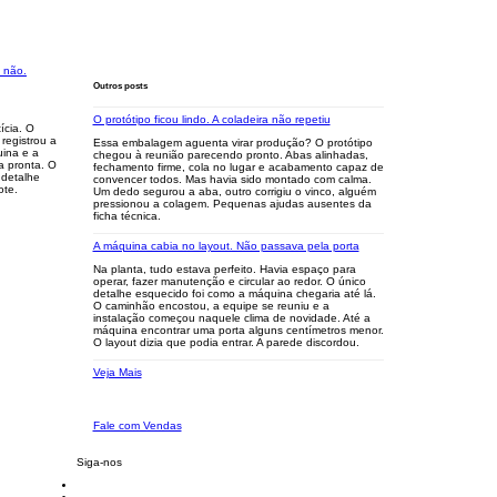
Outros posts
O protótipo ficou lindo. A coladeira não repetiu
ícia. O
registrou a
Essa embalagem aguenta virar produção? O protótipo
uina e a
chegou à reunião parecendo pronto. Abas alinhadas,
a pronta. O
fechamento firme, cola no lugar e acabamento capaz de
 detalhe
convencer todos. Mas havia sido montado com calma.
ote.
Um dedo segurou a aba, outro corrigiu o vinco, alguém
pressionou a colagem. Pequenas ajudas ausentes da
ficha técnica.
A máquina cabia no layout. Não passava pela porta
Na planta, tudo estava perfeito. Havia espaço para
operar, fazer manutenção e circular ao redor. O único
detalhe esquecido foi como a máquina chegaria até lá.
O caminhão encostou, a equipe se reuniu e a
instalação começou naquele clima de novidade. Até a
máquina encontrar uma porta alguns centímetros menor.
O layout dizia que podia entrar. A parede discordou.
Veja Mais
Fale com Vendas
Siga-nos