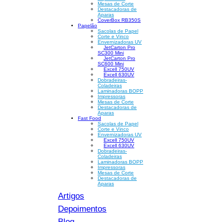
Mesas de Corte
Destacadoras de
Aparas
CoverBox RB350S
Papelão
Sacolas de Papel
Corte e Vinco
Envernizadoras UV
JetCarton Pro
SC300 Mini
JetCarton Pro
SC600 Mini
Excell 750UV
Excell 630UV
Dobradeiras-
Coladeiras
Laminadoras BOPP
Impressoras
Mesas de Corte
Destacadoras de
Aparas
Fast Food
Sacolas de Papel
Corte e Vinco
Envernizadoras UV
Excell 750UV
Excell 630UV
Dobradeiras-
Coladeiras
Laminadoras BOPP
Impressoras
Mesas de Corte
Destacadoras de
Aparas
Artigos
Depoimentos
Blog